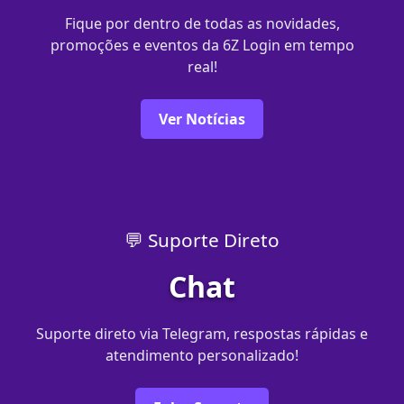
Fique por dentro de todas as novidades,
promoções e eventos da 6Z Login em tempo
real!
Ver Notícias
💬 Suporte Direto
Chat
Suporte direto via Telegram, respostas rápidas e
atendimento personalizado!