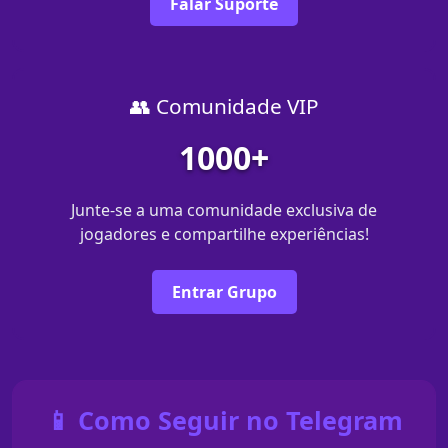
Falar Suporte
👥 Comunidade VIP
1000+
Junte-se a uma comunidade exclusiva de
jogadores e compartilhe experiências!
Entrar Grupo
📱 Como Seguir no Telegram