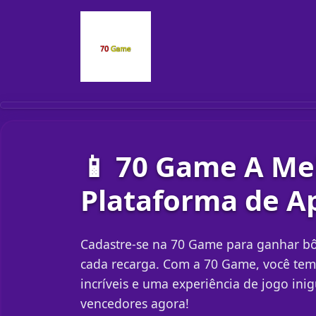
📱 70 Game A Me
Plataforma de A
Cadastre-se na 70 Game para ganhar b
cada recarga. Com a 70 Game, você te
incríveis e uma experiência de jogo inig
vencedores agora!