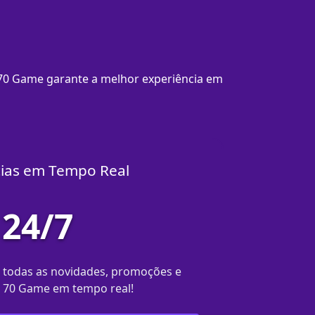
 70 Game garante a melhor experiência em
cias em Tempo Real
24/7
e todas as novidades, promoções e
 70 Game em tempo real!