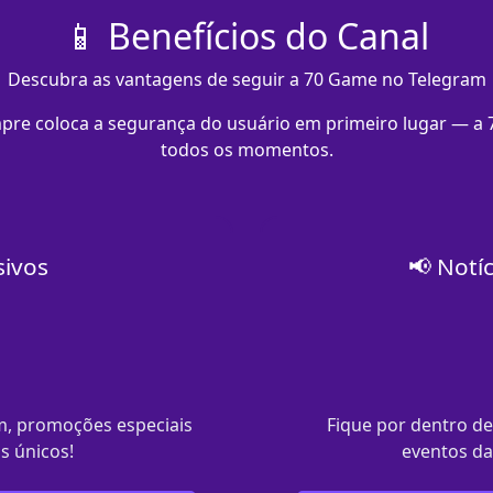
📱 Benefícios do Canal
Descubra as vantagens de seguir a 70 Game no Telegram
empre coloca a segurança do usuário em primeiro lugar — a
todos os momentos.
sivos
📢 Notí
m, promoções especiais
Fique por dentro d
s únicos!
eventos da