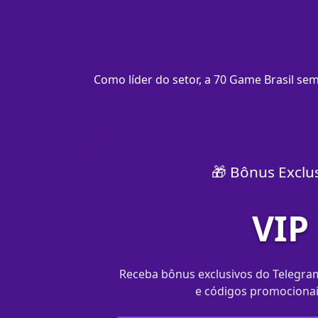
Como líder do setor, a 70 Game Brasil s
🎁 Bônus Exclu
VIP
Receba bônus exclusivos do Telegra
e códigos promocionai