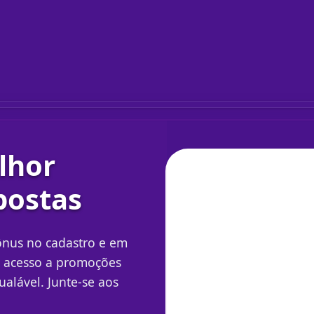
lhor
postas
ônus no cadastro e em
m acesso a promoções
ualável. Junte-se aos