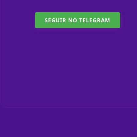
SEGUIR NO TELEGRAM