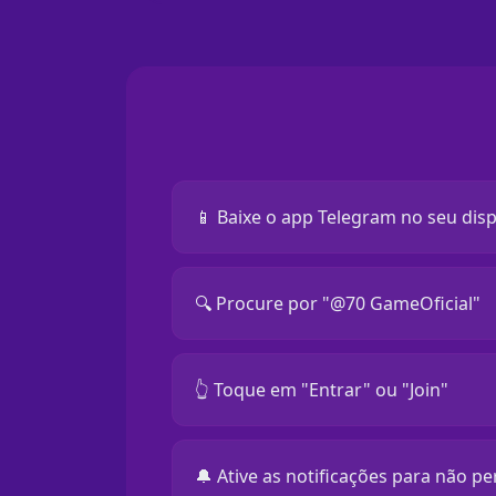
📱 Baixe o app Telegram no seu disp
🔍 Procure por "@70 GameOficial"
👆 Toque em "Entrar" ou "Join"
🔔 Ative as notificações para não p