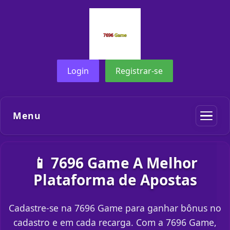
Login
Registrar-se
Menu
📱 7696 Game A Melhor
Plataforma de Apostas
Cadastre-se na 7696 Game para ganhar bônus no
cadastro e em cada recarga. Com a 7696 Game,