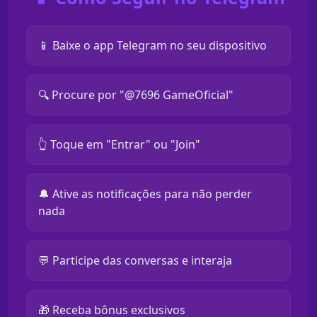
📱 Baixe o app Telegram no seu dispositivo
🔍 Procure por "@7696 GameOficial"
👆 Toque em "Entrar" ou "Join"
🔔 Ative as notificações para não perder
nada
💬 Participe das conversas e interaja
🎁 Receba bônus exclusivos