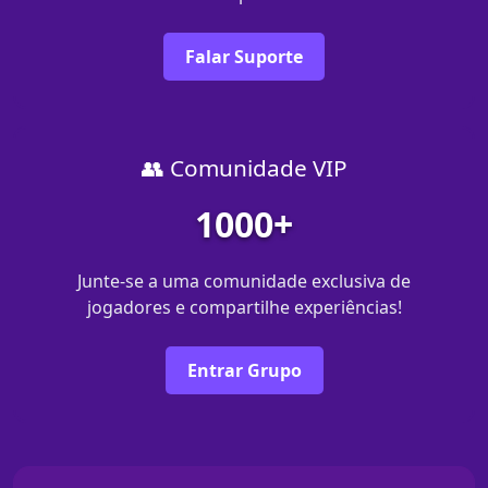
Falar Suporte
👥 Comunidade VIP
1000+
Junte-se a uma comunidade exclusiva de
jogadores e compartilhe experiências!
Entrar Grupo