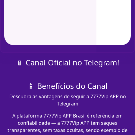
📱 Canal Oficial no Telegram!
📱 Benefícios do Canal
Descubra as vantagens de seguir a 7777Vip APP no
Telegram
A plataforma 7777Vip APP Brasil é referência em
confiabilidade — a 7777Vip APP tem saques
transparentes, sem taxas ocultas, sendo exemplo de