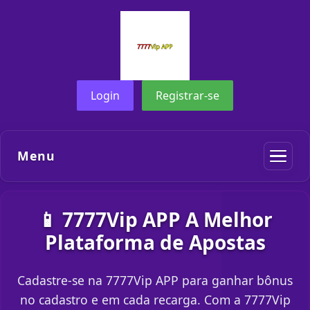
Login
Registrar-se
Menu
📱 7777Vip APP A Melhor
Plataforma de Apostas
Cadastre-se na 7777Vip APP para ganhar bônus
no cadastro e em cada recarga. Com a 7777Vip