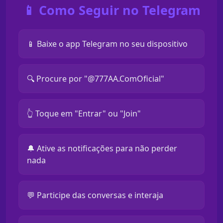
📱 Como Seguir no Telegram
📱 Baixe o app Telegram no seu dispositivo
🔍 Procure por "@777AA.ComOficial"
👆 Toque em "Entrar" ou "Join"
🔔 Ative as notificações para não perder
nada
💬 Participe das conversas e interaja