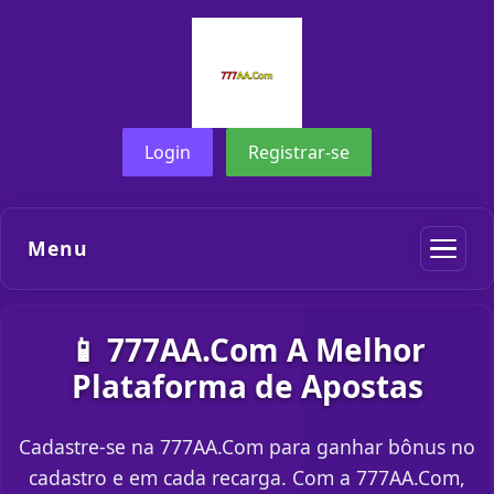
Login
Registrar-se
Menu
📱 777AA.Com A Melhor
Plataforma de Apostas
Cadastre-se na 777AA.Com para ganhar bônus no
cadastro e em cada recarga. Com a 777AA.Com,