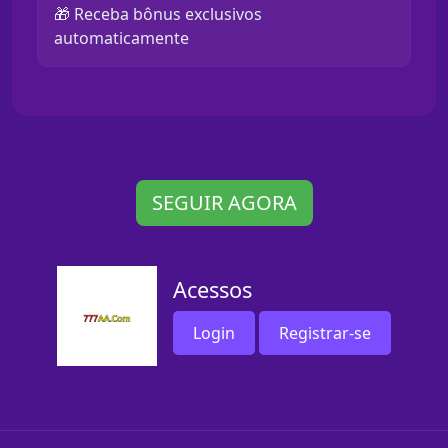
🎁 Receba bônus exclusivos
automaticamente
SEGUIR AGORA
Acessos
Login
Registrar-se