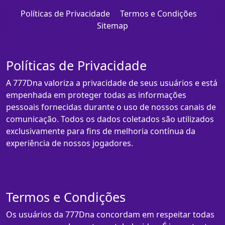
Políticas de Privacidade
Termos e Condições
Sitemap
Políticas de Privacidade
A 777Dna valoriza a privacidade de seus usuários e está
empenhada em proteger todas as informações
pessoais fornecidas durante o uso de nossos canais de
comunicação. Todos os dados coletados são utilizados
exclusivamente para fins de melhoria contínua da
experiência de nossos jogadores.
Termos e Condições
Os usuários da 777Dna concordam em respeitar todas