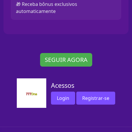
🎁 Receba bônus exclusivos
automaticamente
SEGUIR AGORA
Acessos
Login
Registrar-se