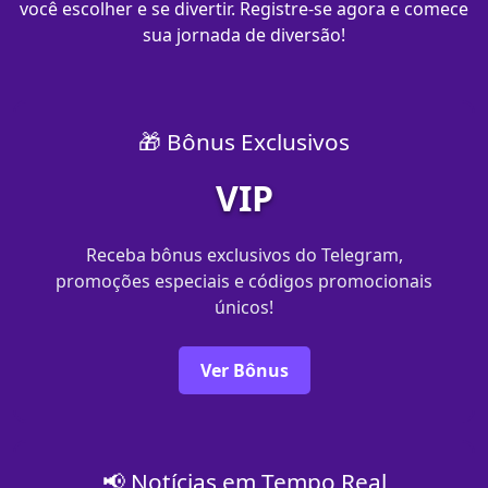
você escolher e se divertir. Registre-se agora e comece
sua jornada de diversão!
🎁 Bônus Exclusivos
VIP
Receba bônus exclusivos do Telegram,
promoções especiais e códigos promocionais
únicos!
Ver Bônus
📢 Notícias em Tempo Real