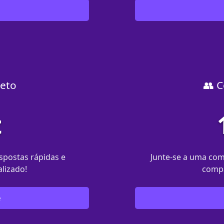
reto
👥 
t
espostas rápidas e
Junte-se a uma com
lizado!
compa
e