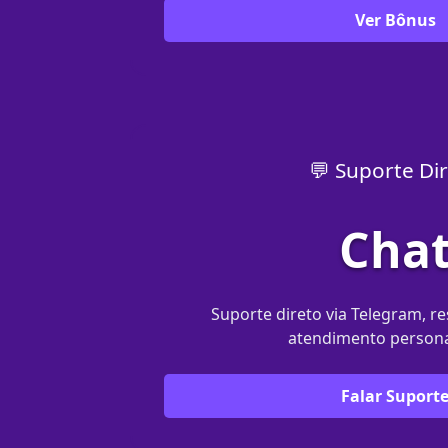
Ver Bônus
💬 Suporte Di
Cha
Suporte direto via Telegram, r
atendimento persona
Falar Suport