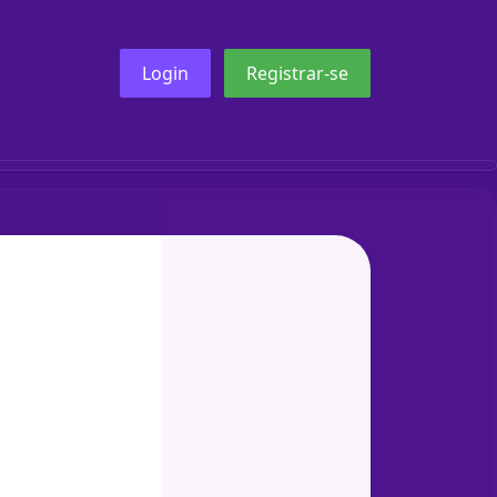
Login
Registrar-se