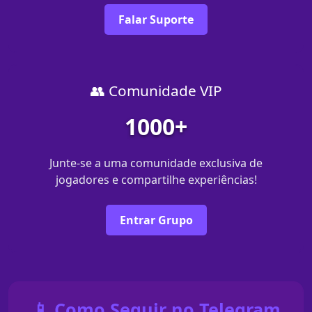
Falar Suporte
👥 Comunidade VIP
1000+
Junte-se a uma comunidade exclusiva de
jogadores e compartilhe experiências!
Entrar Grupo
📱 Como Seguir no Telegram