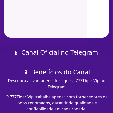
📱 Canal Oficial no Telegram!
📱 Benefícios do Canal
Descubra as vantagens de seguir a 777Tiger Vip no
Telegram
O 777Tiger Vip trabalha apenas com fornecedores de
jogos renomados, garantindo qualidade e
confiabilidade em cada rodada.