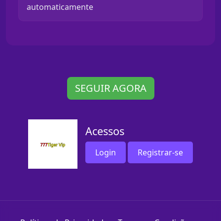
automaticamente
SEGUIR AGORA
Acessos
Login
Registrar-se