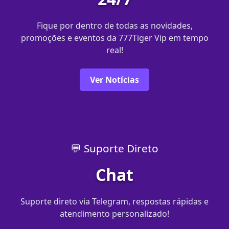
Fique por dentro de todas as novidades,
promoções e eventos da 777Tiger Vip em tempo
real!
Ver Notícias
💬 Suporte Direto
Chat
Suporte direto via Telegram, respostas rápidas e
atendimento personalizado!