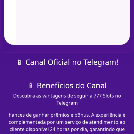
📱 Canal Oficial no Telegram!
📱 Benefícios do Canal
Descubra as vantagens de seguir a 777 Slots no
Telegram
hances de ganhar prêmios e bônus. A experiência é
complementada por um serviço de atendimento ao
cliente disponível 24 horas por dia, garantindo que