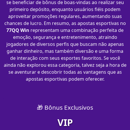
se beneficiar de bônus de boas-vindas ao realizar seu
primeiro depósito, enquanto usuários fiéis podem
aproveitar promoções regulares, aumentando suas
chances de lucro. Em resumo, as apostas esportivas no
77QQ Win
representam uma combinação perfeita de
emoção, segurança e entretenimento, atraindo
jogadores de diversos perfis que buscam não apenas
ganhar dinheiro, mas também diversão e uma forma
de interação com seus esportes favoritos. Se você
ainda não explorou essa categoria, talvez seja a hora de
se aventurar e descobrir todas as vantagens que as
apostas esportivas podem oferecer.
🎁 Bônus Exclusivos
VIP