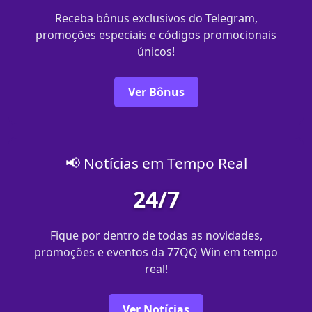
Receba bônus exclusivos do Telegram,
promoções especiais e códigos promocionais
únicos!
Ver Bônus
📢 Notícias em Tempo Real
24/7
Fique por dentro de todas as novidades,
promoções e eventos da 77QQ Win em tempo
real!
Ver Notícias