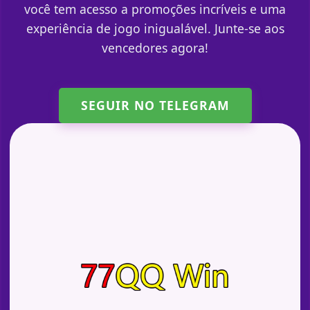
você tem acesso a promoções incríveis e uma
experiência de jogo inigualável. Junte-se aos
vencedores agora!
SEGUIR NO TELEGRAM