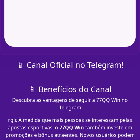
📱 Canal Oficial no Telegram!
📱 Benefícios do Canal
Descubra as vantagens de seguir a 77QQ Win no
Telegram
rgir. À medida que mais pessoas se interessam pelas
apostas esportivas, o
77QQ Win
também investe em
promoções e bônus atraentes. Novos usuários podem