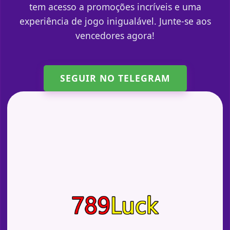
tem acesso a promoções incríveis e uma
experiência de jogo inigualável. Junte-se aos
vencedores agora!
SEGUIR NO TELEGRAM