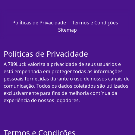
Políticas de Privacidade
Termos e Condições
Sitemap
Políticas de Privacidade
A 789Luck valoriza a privacidade de seus usuários e
está empenhada em proteger todas as informações
pessoais fornecidas durante o uso de nossos canais de
comunicação. Todos os dados coletados são utilizados
exclusivamente para fins de melhoria contínua da
experiência de nossos jogadores.
Termos e Condições