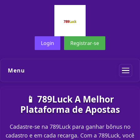
Login
Registrar-se
Menu
📱 789Luck A Melhor
Plataforma de Apostas
Cadastre-se na 789Luck para ganhar bônus no
cadastro e em cada recarga. Com a 789Luck, você