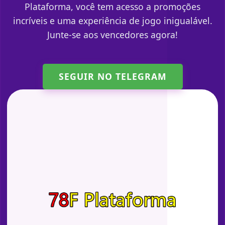
Plataforma, você tem acesso a promoções
incríveis e uma experiência de jogo inigualável.
Junte-se aos vencedores agora!
SEGUIR NO TELEGRAM