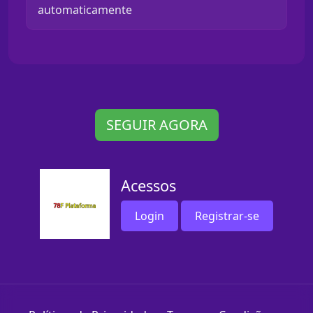
automaticamente
SEGUIR AGORA
Acessos
Login
Registrar-se