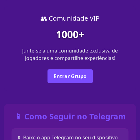
👥 Comunidade VIP
1000+
Junte-se a uma comunidade exclusiva de
jogadores e compartilhe experiências!
Entrar Grupo
📱 Como Seguir no Telegram
📱 Baixe o app Telegram no seu dispositivo