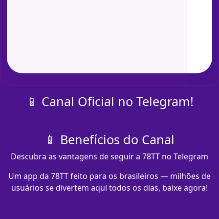
📱 Canal Oficial no Telegram!
📱 Benefícios do Canal
Descubra as vantagens de seguir a 78TT no Telegram
Um app da 78TT feito para os brasileiros — milhões de
usuários se divertem aqui todos os dias, baixe agora!