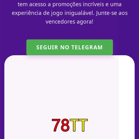
tem acesso a promoções incríveis e uma
experiência de jogo inigualável. Junte-se aos
vencedores agora!
SEGUIR NO TELEGRAM