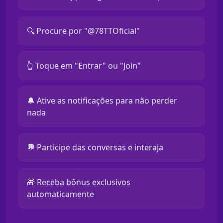
🔍 Procure por "@78TTOficial"
👆 Toque em "Entrar" ou "Join"
🔔 Ative as notificações para não perder
nada
💬 Participe das conversas e interaja
🎁 Receba bônus exclusivos
automaticamente