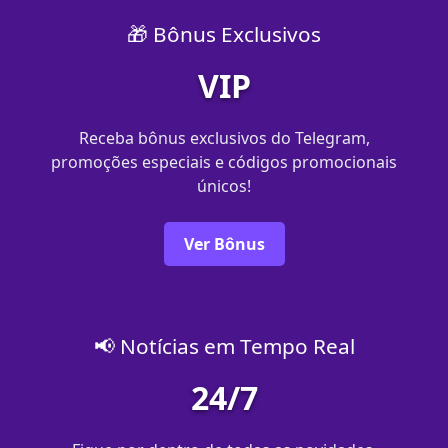
🎁 Bônus Exclusivos
VIP
Receba bônus exclusivos do Telegram,
promoções especiais e códigos promocionais
únicos!
Ver Bônus
📢 Notícias em Tempo Real
24/7