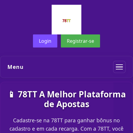
Login
Registrar-se
Menu
📱 78TT A Melhor Plataforma
de Apostas
Cadastre-se na 78TT para ganhar bônus no
cadastro e em cada recarga. Com a 78TT, você