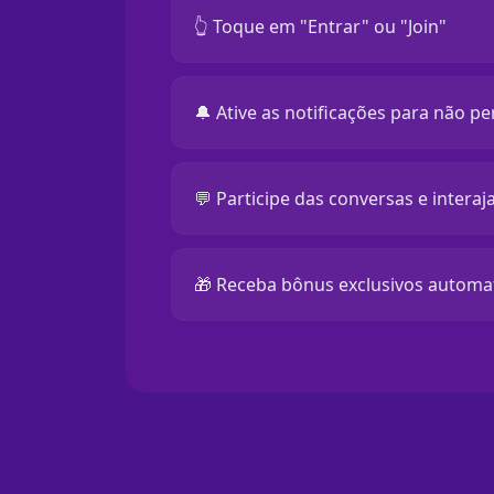
👆 Toque em "Entrar" ou "Join"
🔔 Ative as notificações para não p
💬 Participe das conversas e interaj
🎁 Receba bônus exclusivos autom