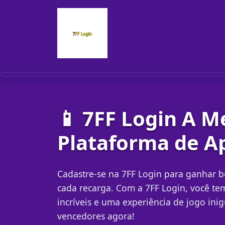
📱 7FF Login A M
Plataforma de A
Cadastre-se na 7FF Login para ganhar 
cada recarga. Com a 7FF Login, você t
incríveis e uma experiência de jogo inig
vencedores agora!