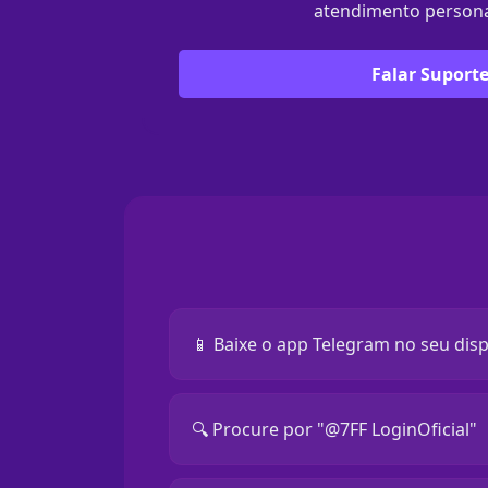
atendimento persona
Falar Suport
📱 Baixe o app Telegram no seu disp
🔍 Procure por "@7FF LoginOficial"