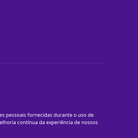
es pessoais fornecidas durante o uso de
elhoria contínua da experiência de nossos