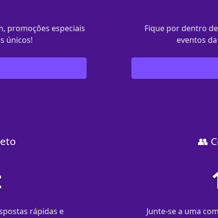
m, promoções especiais
Fique por dentro d
s únicos!
eventos da
reto
👥 
t
espostas rápidas e
Junte-se a uma com