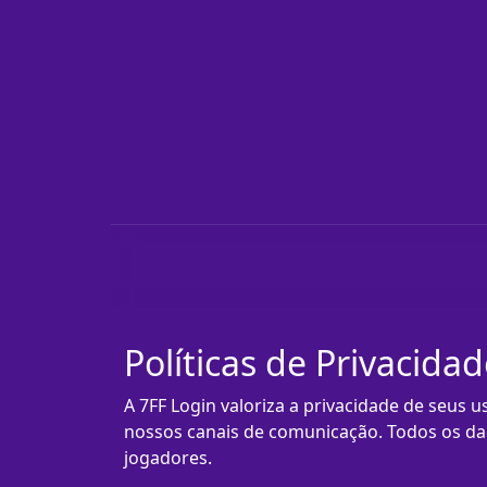
Políticas de Privacida
A 7FF Login valoriza a privacidade de seus
nossos canais de comunicação. Todos os dad
jogadores.