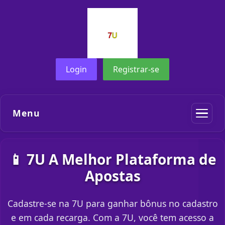
Login
Registrar-se
Menu
📱 7U A Melhor Plataforma de
Apostas
Cadastre-se na 7U para ganhar bônus no cadastro
e em cada recarga. Com a 7U, você tem acesso a