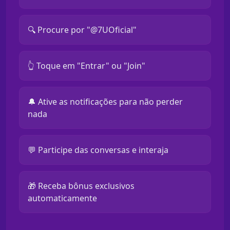
🔍 Procure por "@7UOficial"
👆 Toque em "Entrar" ou "Join"
🔔 Ative as notificações para não perder
nada
💬 Participe das conversas e interaja
🎁 Receba bônus exclusivos
automaticamente