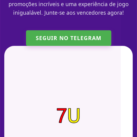
promoções incríveis e uma experiência de jogo
inigualável. Junte-se aos vencedores agora!
SEGUIR NO TELEGRAM