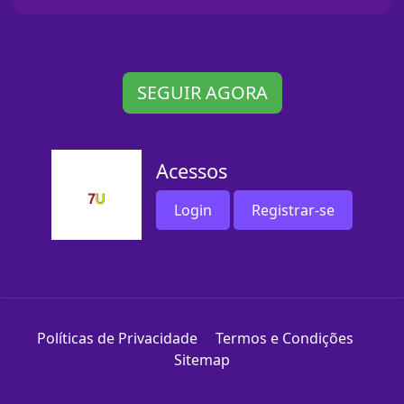
SEGUIR AGORA
Acessos
Login
Registrar-se
Políticas de Privacidade
Termos e Condições
Sitemap