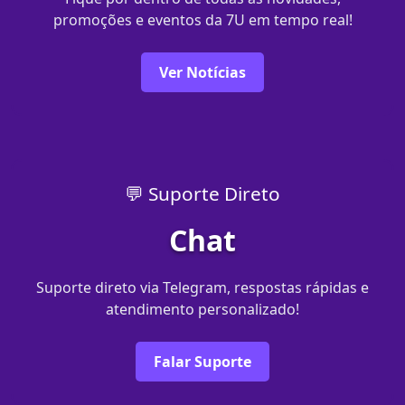
promoções e eventos da 7U em tempo real!
Ver Notícias
💬 Suporte Direto
Chat
Suporte direto via Telegram, respostas rápidas e
atendimento personalizado!
Falar Suporte