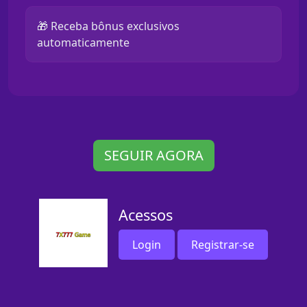
🎁 Receba bônus exclusivos
automaticamente
SEGUIR AGORA
Acessos
Login
Registrar-se