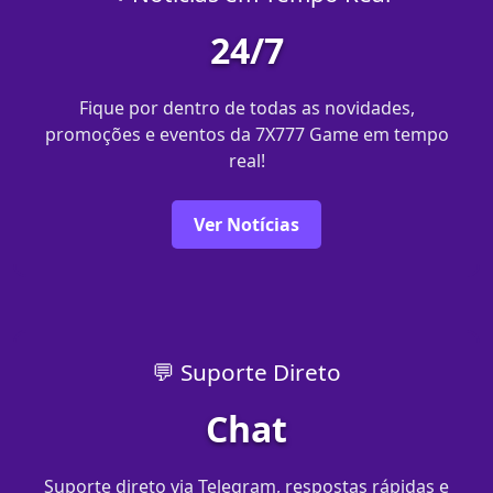
24/7
Fique por dentro de todas as novidades,
promoções e eventos da 7X777 Game em tempo
real!
Ver Notícias
💬 Suporte Direto
Chat
Suporte direto via Telegram, respostas rápidas e