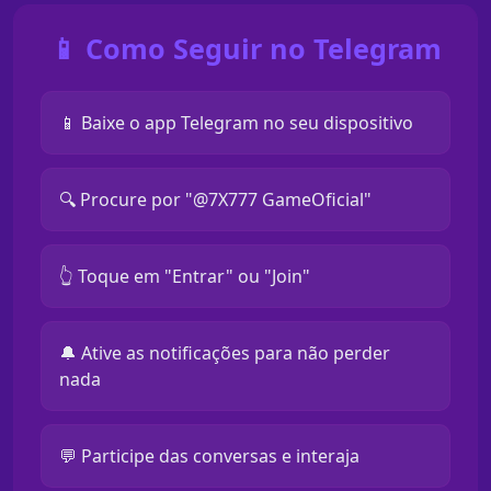
📱 Como Seguir no Telegram
📱 Baixe o app Telegram no seu dispositivo
🔍 Procure por "@7X777 GameOficial"
👆 Toque em "Entrar" ou "Join"
🔔 Ative as notificações para não perder
nada
💬 Participe das conversas e interaja