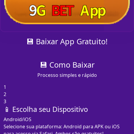
💾 Baixar App Gratuito!
💾 Como Baixar
Processo simples e rápido
1
2
3
📱 Escolha seu Dispositivo
Android/iOS
Selecione sua plataforma: Android para APK ou iOS
para acesso via Safari. Ambos são gratuitos!