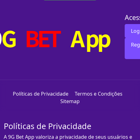
Aces
Log
Reg
Políticas de Privacidade
Termos e Condições
Sitemap
Políticas de Privacidade
A 9G Bet App valoriza a privacidade de seus usuários e