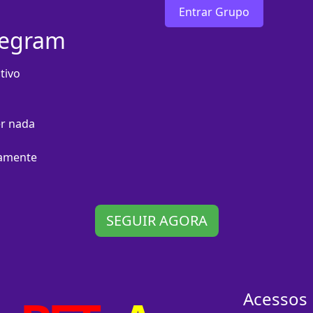
Entrar Grupo
legram
tivo
er nada
camente
SEGUIR AGORA
Acessos