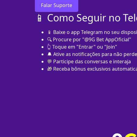
Falar Suporte
📱 Como Seguir no Te
📱 Baixe o app Telegram no seu disposi
🔍 Procure por "@9G Bet AppOficial"
👆 Toque em "Entrar" ou "Join"
🔔 Ative as notificações para não perd
💬 Participe das conversas e interaja
🎁 Receba bônus exclusivos automati