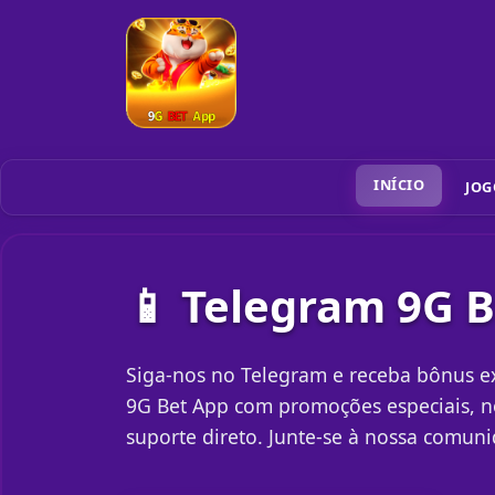
INÍCIO
JOG
📱 Telegram 9G 
Siga-nos no Telegram e receba bônus exc
9G Bet App com promoções especiais, no
suporte direto. Junte-se à nossa comun