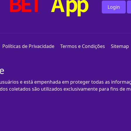
Login
Políticas de Privacidade
Termos e Condições
Sitemap
de
s usuários e está empenhada em proteger todas as informa
os coletados são utilizados exclusivamente para fins de m