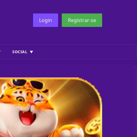
Login
Registrar-se
SOCIAL